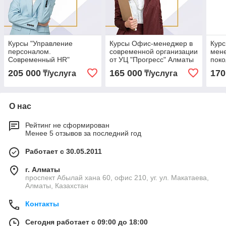
Курсы "Управление
Курсы Офис-менеджер в
Кур
персоналом.
современной организации
мене
Современный HR"
от УЦ "Прогресс" Алматы
поко
индивидуально в УЦ
"Про
205 000
165 000
170
₸/услуга
₸/услуга
"Прогресс"
О нас
Рейтинг не сформирован
Менее 5 отзывов за последний год
Работает с 30.05.2011
г. Алматы
проспект Абылай хана 60, офис 210, уг. ул. Макатаева,
Алматы, Казахстан
Контакты
Сегодня работает с 09:00 до 18:00