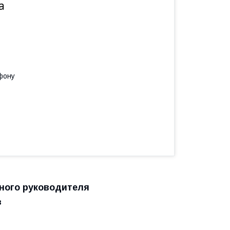
а
фону
ного руководителя
в