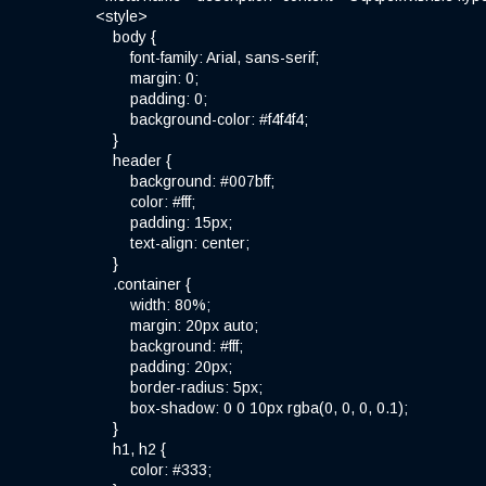
<style>
body {
font-family: Arial, sans-serif;
margin: 0;
padding: 0;
background-color: #f4f4f4;
}
header {
background: #007bff;
color: #fff;
padding: 15px;
text-align: center;
}
.container {
width: 80%;
margin: 20px auto;
background: #fff;
padding: 20px;
border-radius: 5px;
box-shadow: 0 0 10px rgba(0, 0, 0, 0.1);
}
h1, h2 {
color: #333;