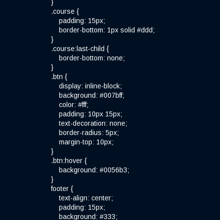
}
.course {
padding: 15px;
border-bottom: 1px solid #ddd;
}
.course:last-child {
border-bottom: none;
}
.btn {
display: inline-block;
background: #007bff;
color: #fff;
padding: 10px 15px;
text-decoration: none;
border-radius: 5px;
margin-top: 10px;
}
.btn:hover {
background: #0056b3;
}
footer {
text-align: center;
padding: 15px;
background: #333;