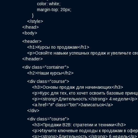
color: white;
margin-top: 20px;
}
</style>
</head>
<body>
<header>
<h1>Курсы по продажам</h1>
<p>Освойте навыки успешных продаж и увеличьте св
</header>
<div class="container">
<h2>Наши курсы</h2>
<div class="course">
<h3>Основы продаж для начинающих</h3>
<p>Курс для тех, кто хочет освоить базовые принцип
<p><strong>Длительность:</strong> 4 недели</p>
<a href="#" class="btn">Записаться</a>
</div>
<div class="course">
<h3>Продажи B2B: стратегии и техники</h3>
<p>Изучите ключевые подходы к продажам в сфере B
<p><strong>Длительность:</strong> 6 недель</p>