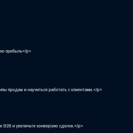
ою прибыль</p>
ы продаж и научиться работать с клиентами.</p>
2B и увеличьте конверсию сделок.</p>