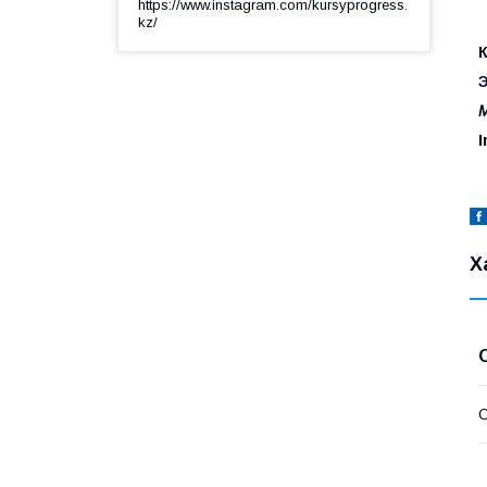
https://www.instagram.com/kursyprogress.
kz/
М
I
Х
О