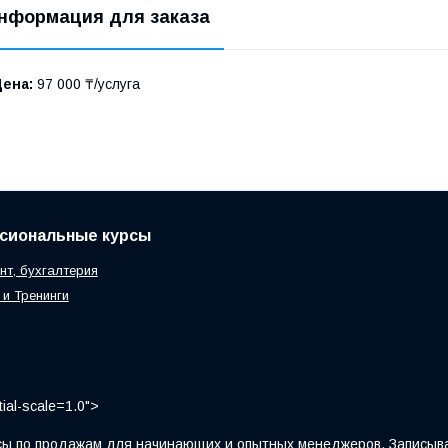
нформация для заказа
Цена:
97 000 ₸/услуга
сиональные курсы
т, бухгалтерия
и Тренинги
ial-scale=1.0">
ы по продажам для начинающих и опытных менеджеров. Записыва