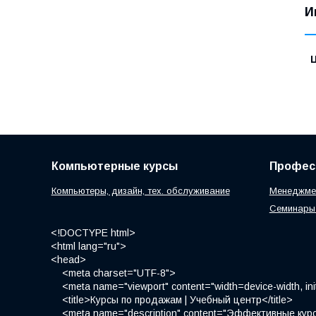
И
Компьютерные курсы
Профес
Компьютеры, дизайн, тех. обслуживание
Менеджмен
Семинары 
<!DOCTYPE html>
<html lang="ru">
<head>
<meta charset="UTF-8">
<meta name="viewport" content="width=device-width, init
<title>Курсы по продажам | Учебный центр</title>
<meta name="description" content="Эффективные курс