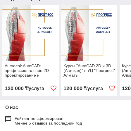
Autodesk AutoCAD:
Курсы "AutoCAD 2D и 3D
Курс
профессиональное 2D-
(Автокад)" в УЦ "Прогресс"
(Авт
проектирование и
Алматы
Алм
оформление чертежей
120 000
120 000
120
₸/услуга
₸/услуга
О нас
Рейтинг не сформирован
Менее 5 отзывов за последний год