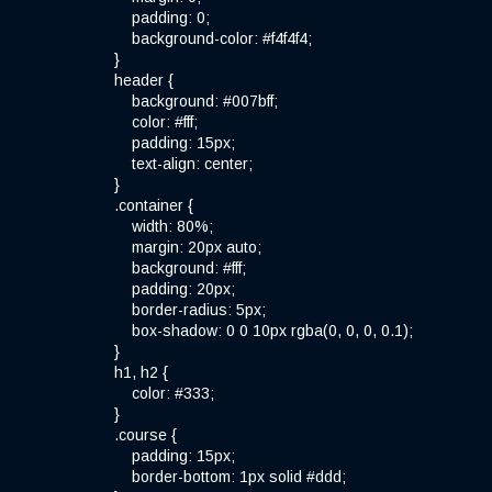
padding: 0;
background-color: #f4f4f4;
}
header {
background: #007bff;
color: #fff;
padding: 15px;
text-align: center;
}
.container {
width: 80%;
margin: 20px auto;
background: #fff;
padding: 20px;
border-radius: 5px;
box-shadow: 0 0 10px rgba(0, 0, 0, 0.1);
}
h1, h2 {
color: #333;
}
.course {
padding: 15px;
border-bottom: 1px solid #ddd;