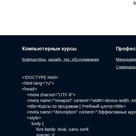
Компьютерные курсы
Профес
Компьютеры, дизайн, тех. обслуживание
Менеджмен
Семинары 
<!DOCTYPE html>
<html lang="ru">
<head>
<meta charset="UTF-8">
<meta name="viewport" content="width=device-width, init
<title>Курсы по продажам | Учебный центр</title>
<meta name="description" content="Эффективные курс
<style>
body {
font-family: Arial, sans-serif;
margin: 0;