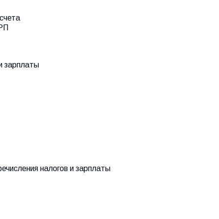
асчета
МРП
и зарплаты
речисления налогов и зарплаты