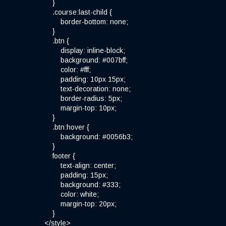
}
.course:last-child {
border-bottom: none;
}
.btn {
display: inline-block;
background: #007bff;
color: #fff;
padding: 10px 15px;
text-decoration: none;
border-radius: 5px;
margin-top: 10px;
}
.btn:hover {
background: #0056b3;
}
footer {
text-align: center;
padding: 15px;
background: #333;
color: white;
margin-top: 20px;
}
</style>