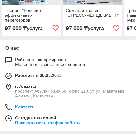
Тренинг "Ведение
Семинар-тренинг
Трен
эффективных
"СТРЕСС-МЕНЕДЖМЕНТ"
Нав
переговоров"
руко
97 000
97 000
97 
₸/услуга
₸/услуга
О нас
Рейтинг не сформирован
Менее 5 отзывов за последний год
Работает с 30.05.2011
г. Алматы
проспект Абылай хана 60, офис 210, уг. ул. Макатаева,
Алматы, Казахстан
Контакты
Сегодня выходной
Показать весь график работы